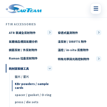
FTIR ACCESSORIES
ATR 衰減全反射附件
穿透式量測附件
氣體樣品槽與氣體分析
漫反射 / DRIFTS 附件
鏡面反射 / 外反射附件
溫控 / in-situ 反應附件
Raman 拉曼反射附件
特殊光學與光路控制附件
耗材與製樣工具
鹽片 / 窗片
KBr powders / sample
cards
spacer / gasket / O-ring
press / die sets