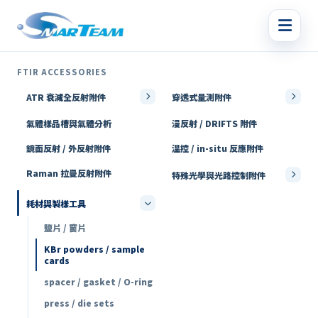
FTIR ACCESSORIES
ATR 衰減全反射附件
穿透式量測附件
氣體樣品槽與氣體分析
漫反射 / DRIFTS 附件
鏡面反射 / 外反射附件
溫控 / in-situ 反應附件
Raman 拉曼反射附件
特殊光學與光路控制附件
耗材與製樣工具
鹽片 / 窗片
KBr powders / sample
cards
spacer / gasket / O-ring
press / die sets