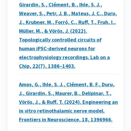
Girardin, S., Clément, B., Ihle, S. J.,
Weaver, S., Petr, J. B., Mateus, J. C., Duru,
J., Krubner, M., Forró, C., Ruff, T., Fruh, I.,
Müller, M., & Vörös, J. (2022).
Topologically controlled circuits of
human iPSC-derived neurons for
electrophysiology recordings. Lab on a
Chip, 22(7), 1386–1403.
Amos, G., Ihle, S. J., Clément, B. F., Duru,
J., Girardin, S., Maurer, B., Delipinar, T.,
Vörös, J., & Ruff, T. (2024). Engineering an
in vitro retinothalamic nerve model.
Frontiers in Neuroscience, 18, 1396966.