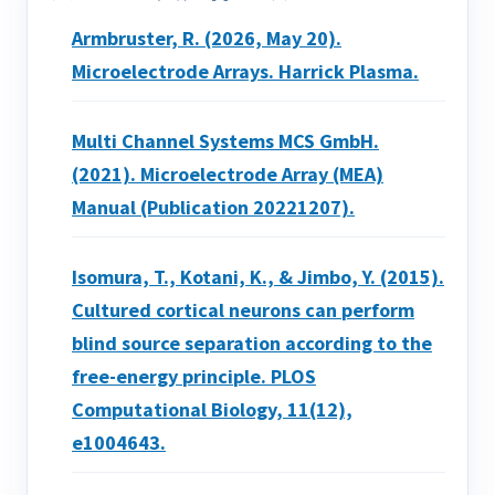
Armbruster, R. (2026, May 20).
Microelectrode Arrays. Harrick Plasma.
Multi Channel Systems MCS GmbH.
(2021). Microelectrode Array (MEA)
Manual (Publication 20221207).
Isomura, T., Kotani, K., & Jimbo, Y. (2015).
Cultured cortical neurons can perform
blind source separation according to the
free-energy principle. PLOS
Computational Biology, 11(12),
e1004643.