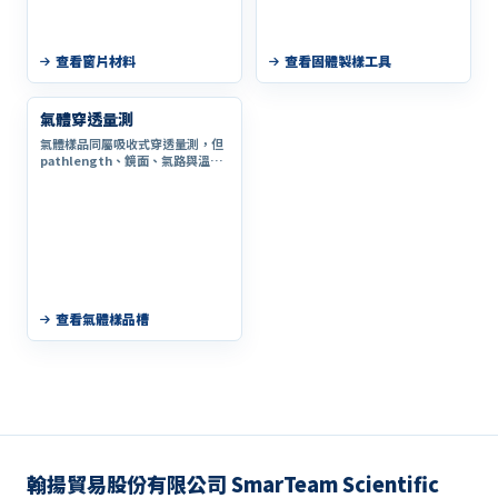
查看窗片材料
查看固體製樣工具
氣體穿透量測
氣體樣品同屬吸收式穿透量測，但
pathlength、鏡面、氣路與溫控
設計差異較大，已獨立為同級分
類。
查看氣體樣品槽
翰揚貿易股份有限公司 SmarTeam Scientific