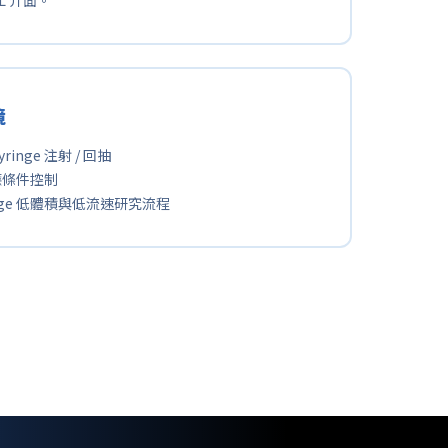
境
ringe 注射 / 回抽
應條件控制
inge 低體積與低流速研究流程