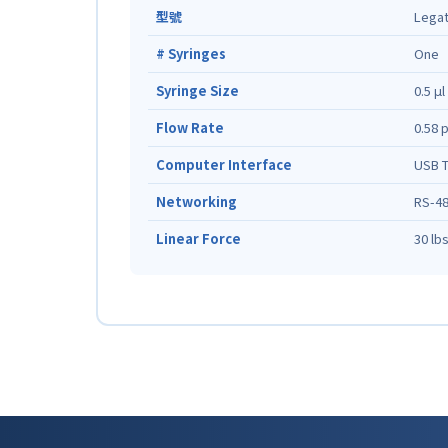
型號
Legat
# Syringes
One
Syringe Size
0.5 μl
Flow Rate
0.58 
Computer Interface
USB T
Networking
RS-4
Linear Force
30 lbs