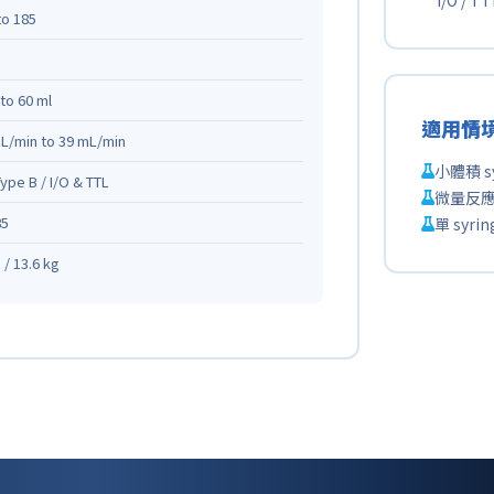
o 185
 to 60 ml
適用情
pL/min to 39 mL/min
小體積 sy
ype B / I/O & TTL
微量反
85
單 syr
 / 13.6 kg