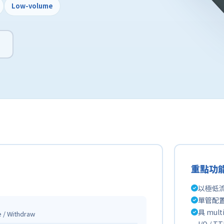
Low-volume
重點功
以極低
單管配置
具 mult
e / Withdraw
I/O / 