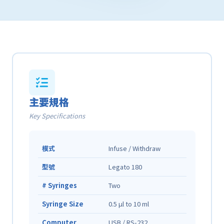
主要規格
Key Specifications
模式
Infuse / Withdraw
型號
Legato 180
# Syringes
Two
Syringe Size
0.5 μl to 10 ml
Computer
USB / RS-232