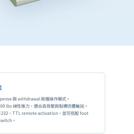
能
spense 與 withdrawal 兩種操作模式。
100 lbs 線性推力，適合高背壓與黏稠流體輸送。
232、TTL remote activation，並可搭配 foot
 switch。