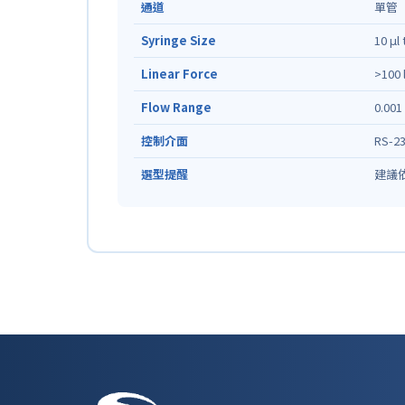
通道
單管
Syringe Size
10 μl 
Linear Force
>100 
Flow Range
0.001 
控制介面
RS-23
選型提醒
建議依