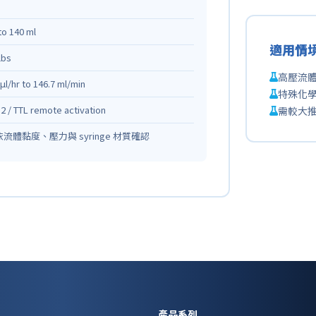
to 140 ml
適用情
lbs
高壓流
μl/hr to 146.7 ml/min
特殊化
2 / TTL remote activation
需較大
流體黏度、壓力與 syringe 材質確認
產品系列