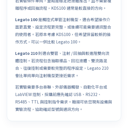
若實驗條件單純，重點是穩定把液體推出，且不需要複
雜程序或回抽流程，KDS100 通常是較直接的方向。
Legato 100
是觸控式單管注射機型，適合希望操作介
面更直覺、設定流程更完整，或後續可能需要通訊整合
的使用者。若原本考慮 KDS100，但希望保留較新的操
作方式，可以一併比較 Legato 100。
Legato 210
則適合雙管、注射 / 回抽與較進階雙向流
體控制。若流程包含抽取樣品、回拉液體、雙流路混
合、往復控制或需要較完整的程序設定，Legato 210
會比單純單向注射機型更接近需求。
若實驗需要多台串聯、外部儀器觸發、自動化平台或
LabVIEW 控制，採購前應先確認 USB、RS232、
RS485、TTL 與控制指令需求。翰揚可依您現有設備與
實驗流程，協助確認型號與通訊方向。