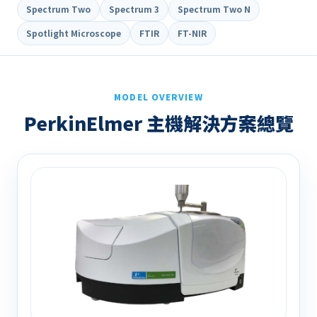
Spectrum Two
Spectrum 3
Spectrum Two N
Spotlight Microscope
FTIR
FT-NIR
MODEL OVERVIEW
PerkinElmer 主機解決方案總覽